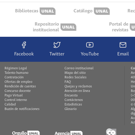
Bibliotecas
Catálogo
Rec
Repositorio
Portal de
institucional
revistas
Facebook
Twitter
YouTube
Email
Régimen Legal
Correo institucional
Co
Talento humano
Mapa del sitio
Av
Contratación
Redes Sociales
40
Ofertas de empleo
FAQ
He
Rendición de cuentas
Quejas y reclamos
Un
Concurso docente
Atención en línea
Bo
Pago Virtual
Encuesta
(+
Control interno
Contáctenos
00
Calidad
Estadísticas
© 
Buzón de notificaciones
Glosario
Al
di
Ac
Ac