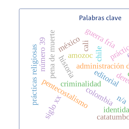
Palabras clave
guerra fría
práctic
pena de muerte
méxico
número 39
cali
f
prácticas religiosas
chile
amozoc
historia
administración d
editorial
der
pentecostalismo
criminalidad
colombia
n/a
siglo xx
identida
catatumb