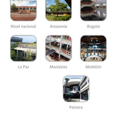
Nivel nacional
Amazonía
Bogotá
La Paz
Manizales
Medellín
Palmira