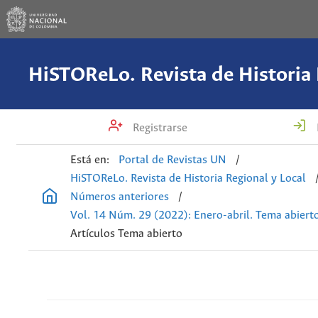
Registrarse
Está en:
Portal de Revistas UN
/
HiSTOReLo. Revista de Historia Regional y Local
Números anteriores
/
Vol. 14 Núm. 29 (2022): Enero-abril. Tema abiert
Artículos Tema abierto