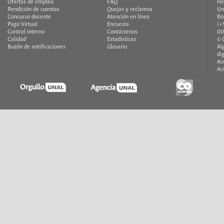
Ofertas de empleo
FAQ
He
Rendición de cuentas
Quejas y reclamos
Un
Concurso docente
Atención en línea
Bo
Pago Virtual
Encuesta
(+
Control interno
Contáctenos
00
Calidad
Estadísticas
© 
Buzón de notificaciones
Glosario
Al
di
Ac
Ac