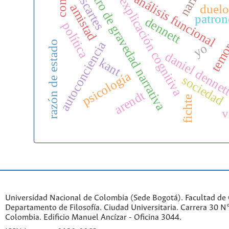
centro de gravedad narrativa
descartes
análisis funcional
explicación cognitiva
amistad
duelo
patron
dennett
política
razón de estado
autoconciencia
tem
yo
daniel dennet
kant
psicología
sociedad
arendt
fichte
v
Universidad Nacional de Colombia (Sede Bogotá). Facultad de
Departamento de Filosofía. Ciudad Universitaria. Carrera 30 
Colombia. Edificio Manuel Ancízar - Oficina 3044.