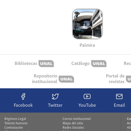
Palmira
Bibliotecas
Catálogo
Rec
Repositorio
Portal de
institucional
revistas
Facebook
Twitter
YouTube
Email
Régimen Legal
Correo institucional
Co
Talento humano
Mapa del sitio
Av
Contratación
Redes Sociales
40