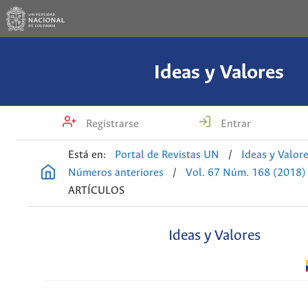
Ideas y Valores
Registrarse
Entrar
Está en:
Portal de Revistas UN
/
Ideas y Valor
Números anteriores
/
Vol. 67 Núm. 168 (2018)
ARTÍCULOS
Ideas y Valores