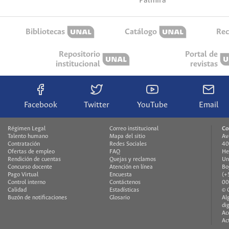
Palmira
Bibliotecas
Catálogo
Rec
Repositorio
Portal de
institucional
revistas
Facebook
Twitter
YouTube
Email
Régimen Legal
Correo institucional
Co
Talento humano
Mapa del sitio
Av
Contratación
Redes Sociales
40
Ofertas de empleo
FAQ
He
Rendición de cuentas
Quejas y reclamos
Un
Concurso docente
Atención en línea
Bo
Pago Virtual
Encuesta
(+
Control interno
Contáctenos
00
Calidad
Estadísticas
© 
Buzón de notificaciones
Glosario
Al
di
Ac
Ac