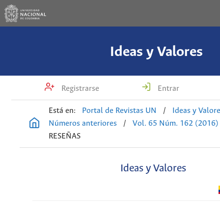
Ideas y Valores
Registrarse
Entrar
Está en:
Portal de Revistas UN
/
Ideas y Valor
Números anteriores
/
Vol. 65 Núm. 162 (2016)
RESEÑAS
Ideas y Valores