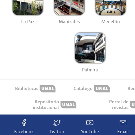
La Paz
Manizales
Medellín
Palmira
Bibliotecas
Catálogo
Rec
Repositorio
Portal de
institucional
revistas
Facebook
Twitter
YouTube
Email