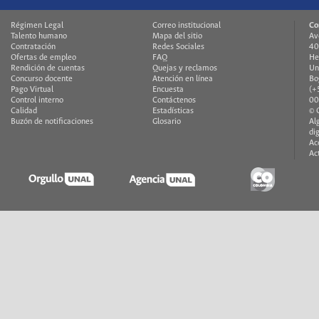
Régimen Legal
Correo institucional
Co
Talento humano
Mapa del sitio
Av
Contratación
Redes Sociales
40
Ofertas de empleo
FAQ
He
Rendición de cuentas
Quejas y reclamos
Un
Concurso docente
Atención en línea
Bo
Pago Virtual
Encuesta
(+
Control interno
Contáctenos
00
Calidad
Estadísticas
© 
Buzón de notificaciones
Glosario
Al
di
Ac
Ac