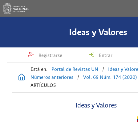
Ideas y Valores
Registrarse
Entrar
Está en:
Portal de Revistas UN
/
Ideas y Valor
Números anteriores
/
Vol. 69 Núm. 174 (2020)
ARTÍCULOS
Ideas y Valores