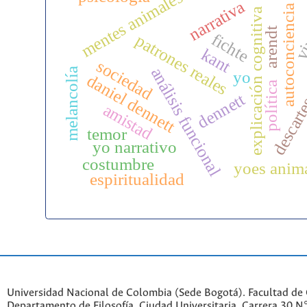
mentes animales
narrativa
autoconciencia
explicación cognitiva
vi
arendt
fichte
patrones reales
kant
sociedad
análisis funcional
melancolía
yo
daniel dennett
política
dennett
descart
amistad
temor
yo narrativo
costumbre
yoes anim
espiritualidad
Universidad Nacional de Colombia (Sede Bogotá). Facultad de
Departamento de Filosofía. Ciudad Universitaria. Carrera 30 