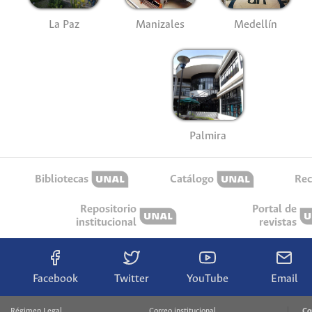
La Paz
Manizales
Medellín
Palmira
Bibliotecas
Catálogo
Rec
Repositorio
Portal de
institucional
revistas
Facebook
Twitter
YouTube
Email
Régimen Legal
Correo institucional
Co