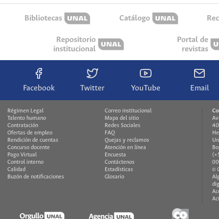
Bibliotecas
Catálogo
Rec
Repositorio
Portal de
institucional
revistas
Facebook
Twitter
YouTube
Email
Régimen Legal
Correo institucional
Co
Talento humano
Mapa del sitio
Av
Contratación
Redes Sociales
40
Ofertas de empleo
FAQ
He
Rendición de cuentas
Quejas y reclamos
Un
Concurso docente
Atención en línea
Bo
Pago Virtual
Encuesta
(+
Control interno
Contáctenos
00
Calidad
Estadísticas
© 
Buzón de notificaciones
Glosario
Al
di
Ac
Ac