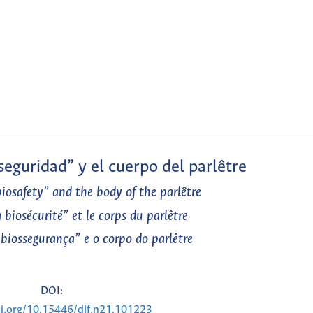
seguridad” y el cuerpo del parlêtre
iosafety” and the body of the parlêtre
 biosécurité” et le corps du parlêtre
biossegurança” e o corpo do parlêtre
DOI:
oi.org/10.15446/djf.n21.101223