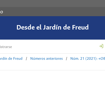
co
Desde el Jardín de Freud
strarse
ardín de Freud
/
Números anteriores
/
Núm. 21 (2021): «