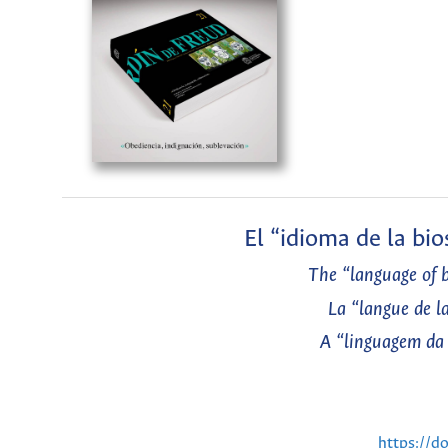
El “idioma de la bio
The “language of b
La “langue de la
A “linguagem da 
https://d