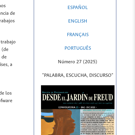
hos
ESPAÑOL
encia de
rabajos
ENGLISH
FRANÇAIS
 trabajo
PORTUGUÊS
 (de
s de
Número 27 (2025)
íses, a
"PALABRA, ESCUCHA, DISCURSO"
de los
ofware