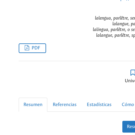
lalengua, parlêtre, se
lalangue, par
lalíngua, parlêtre, o s
lalangue, parlêtre, s
PDF
Unive
Resumen
Referencias
Estadísticas
Cómo 
Res