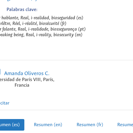
Palabras clave:
r hablante, Real, i-realidad, bioseguridad (es)
lêtre, Réel, i-réalité, biosécurité (fr)
er falante, Real, i-realidade, biossegurança (pt)
peaking being, Real, i-reality, biosecurity (en)
Amanda Oliveros C.
rsidad de París VIII, París,
Francia
citar
umen (es)
Resumen (en)
Resumen (fr)
Resume