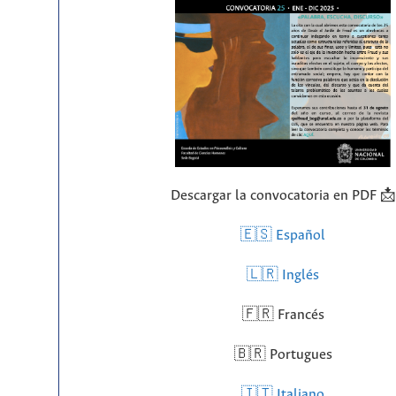
Descargar la convocatoria en PDF 📩
🇪🇸 Español
🇱🇷
Inglés
🇫🇷 Francés
🇧🇷 Portugues
🇮🇹 Italiano