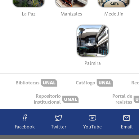
La Paz
Manizales
Medellín
Palmira
Bibliotecas
Catálogo
Rec
Repositorio
Portal de
institucional
revistas
Facebook
Twitter
YouTube
Email