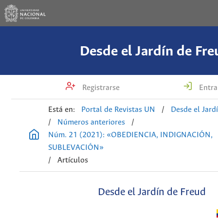
Desde el Jardín de Fre
Registrarse
Entra
Está en:
Portal de Revistas UN
/
Desde el Jard
/
Números anteriores
/
Núm. 21 (2021): «OBEDIENCIA, INDIGNACIÓN,
SUBLEVACIÓN»
/
Artículos
Desde el Jardín de Freud