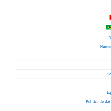
N
Númer
So
Eq
Política de da