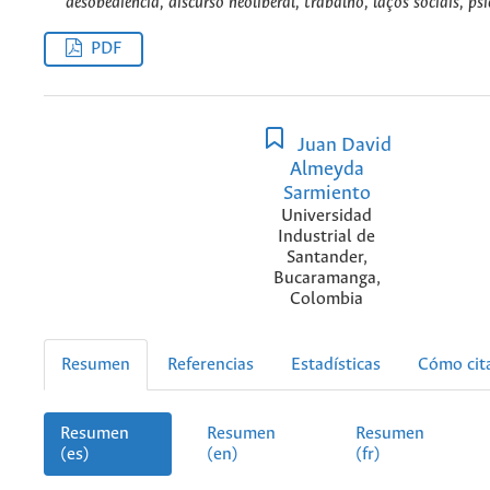
desobediência, discurso neoliberal, trabalho, laços sociais, psi
PDF
Juan David
Almeyda
Sarmiento
Universidad
Industrial de
Santander,
Bucaramanga,
Colombia
Resumen
Referencias
Estadísticas
Cómo cit
Resumen
Resumen
Resumen
(es)
(en)
(fr)