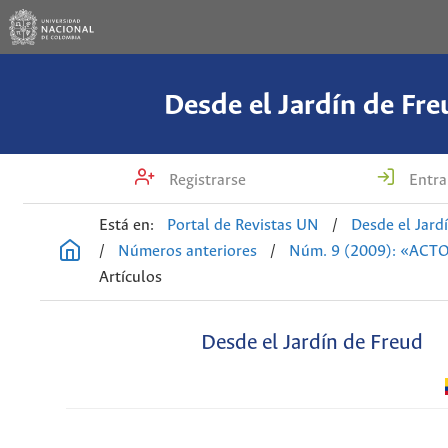
Desde el Jardín de Fre
Registrarse
Entra
Está en:
Portal de Revistas UN
/
Desde el Jard
/
Números anteriores
/
Núm. 9 (2009): «ACT
Artículos
Desde el Jardín de Freud