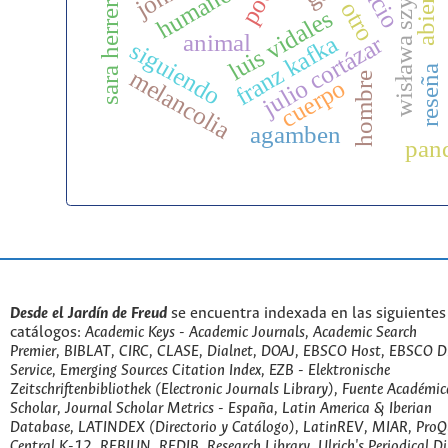
wisława szymborska
sara herrera fontán
humanos
abierto
otro
luis vidales
animal
franz kafka
julio cortázar
siguiendo
reseña
melancolia
hombre
cuerpo
agamben
pan
Desde el Jardín de Freud
se encuentra indexada en las siguientes
catálogos:
Academic Keys - Academic Journals, Academic Search
Premier, BIBLAT, CIRC, CLASE, Dialnet, DOAJ, EBSCO Host, EBSCO D
Service, Emerging Sources Citation Index, EZB - Elektronische
Zeitschriftenbibliothek (Electronic Journals Library), Fuente Académic
Scholar, Journal Scholar Metrics - España, Latin America & Iberian
Database, LATINDEX (Directorio y Catálogo), LatinREV, MIAR, ProQu
Central K-12, REBIUN, REDIB, Research Library, Ulrich's Periodical Di