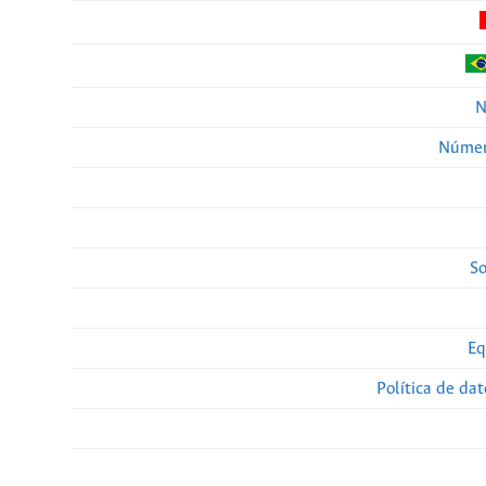
N
Númer
So
Eq
Política de da