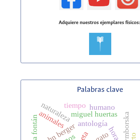
Adquiere nuestros ejemplares físicos
Palabras clave
naturaleza
tiempo
humano
animales
miguel huertas
antología
john berger
horacio
poeta
gato