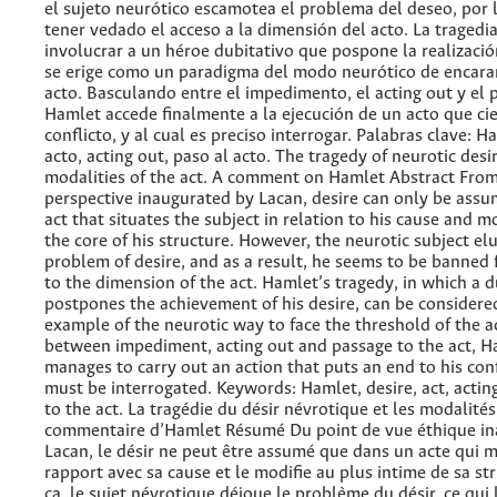
el sujeto neurótico escamotea el problema del deseo, por 
tener vedado el acceso a la dimensión del acto. La tragedi
involucrar a un héroe dubitativo que pospone la realizació
se erige como un paradigma del modo neurótico de encarar
acto. Basculando entre el impedimento, el acting out y el p
Hamlet accede finalmente a la ejecución de un acto que cie
conflicto, y al cual es preciso interrogar. Palabras clave: H
acto, acting out, paso al acto. The tragedy of neurotic desi
modalities of the act. A comment on Hamlet Abstract From
perspective inaugurated by Lacan, desire can only be ass
act that situates the subject in relation to his cause and m
the core of his structure. However, the neurotic subject el
problem of desire, and as a result, he seems to be banned 
to the dimension of the act. Hamlet’s tragedy, in which a d
postpones the achievement of his desire, can be considered
example of the neurotic way to face the threshold of the a
between impediment, acting out and passage to the act, Ha
manages to carry out an action that puts an end to his con
must be interrogated. Keywords: Hamlet, desire, act, actin
to the act. La tragédie du désir névrotique et les modalités
commentaire d’Hamlet Résumé Du point de vue éthique in
Lacan, le désir ne peut être assumé que dans un acte qui m
rapport avec sa cause et le modifie au plus intime de sa st
ça, le sujet névrotique déjoue le problème du désir, ce qui 