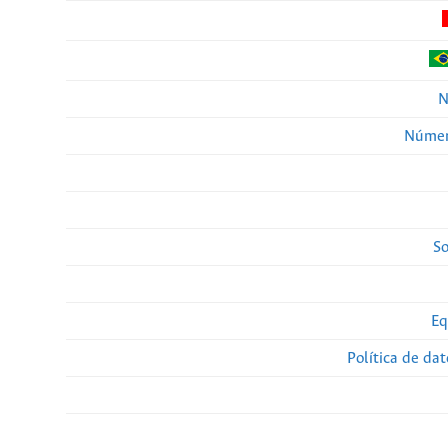
N
Númer
So
Eq
Política de da