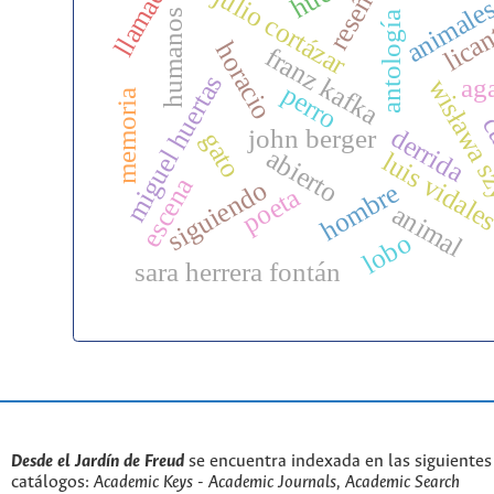
llamado
reseña
julio cortázar
lican
animale
humanos
antología
horacio
franz kafka
miguel huertas
ag
wisława s
perro
memoria
c
derrida
john berger
gato
abierto
luis vidale
escena
siguiendo
hombre
poeta
animal
lobo
sara herrera fontán
Desde el Jardín de Freud
se encuentra indexada en las siguientes
catálogos:
Academic Keys - Academic Journals, Academic Search