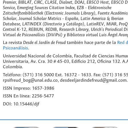
Premier, BIBLAT, CIRC, CLASE, Dialnet, DOAJ, EBSCO Host, EBSCO D
Service, Emerging Sources Citation Index, EZB - Elektronische
Zeitschriftenbibliothek (Electronic Journals Library), Fuente Académic
Scholar, Journal Scholar Metrics - España, Latin America & Iberian
Database, LATINDEX (Directorio y Catálogo), LatinREV, MIAR, ProQu
Central K-12, REBIUN, REDIB, Research Library, Ulrich's Periodical Di
Virtual de Psicoanálisis (DiViPsi) y Biblioteca virtual Luis Ángel Aran
La revista
Desde el Jardín de Freud
también hace parte de la
Red d
Psicoanálisis
.
Universidad Nacional de Colombia, Facultad de Ciencias Huma
Universitaria, Av. Cra. 30 # 45-03, Edificio 212, Oficina 132. A
Colombia.
Teléfono: (571) 316 5000 Ext. 16372 - 1633. Fax: (571) 316 55
rpsifreud_bog@unal.edu.co, desdeeljardindefreud@gmail.com.
ISSN Impreso: 1657-3986
ISSN En línea: 2256-5477
DOI: 10.15446/djf