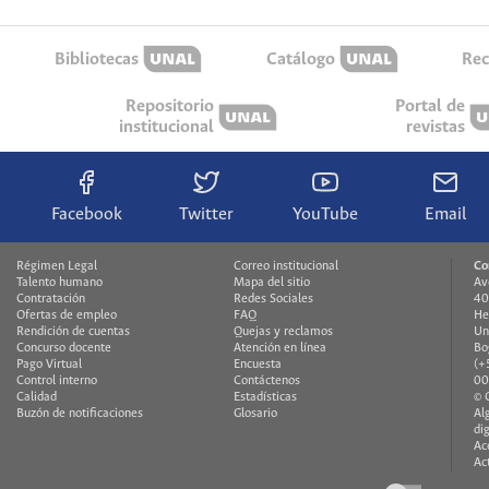
Bibliotecas
Catálogo
Rec
Repositorio
Portal de
institucional
revistas
Facebook
Twitter
YouTube
Email
Régimen Legal
Correo institucional
Co
Talento humano
Mapa del sitio
Av
Contratación
Redes Sociales
40
Ofertas de empleo
FAQ
He
Rendición de cuentas
Quejas y reclamos
Un
Concurso docente
Atención en línea
Bo
Pago Virtual
Encuesta
(+
Control interno
Contáctenos
00
Calidad
Estadísticas
© 
Buzón de notificaciones
Glosario
Al
di
Ac
Ac