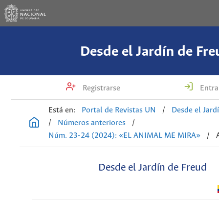
Desde el Jardín de Fre
Registrarse
Entra
Está en:
Portal de Revistas UN
/
Desde el Jard
/
Números anteriores
/
Núm. 23-24 (2024): «EL ANIMAL ME MIRA»
/
Desde el Jardín de Freud