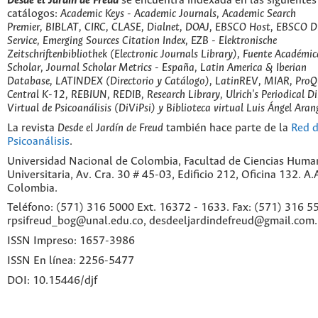
Desde el Jardín de Freud
se encuentra indexada en las siguientes
catálogos:
Academic Keys - Academic Journals, Academic Search
Premier, BIBLAT, CIRC, CLASE, Dialnet, DOAJ, EBSCO Host, EBSCO D
Service, Emerging Sources Citation Index, EZB - Elektronische
Zeitschriftenbibliothek (Electronic Journals Library), Fuente Académic
Scholar, Journal Scholar Metrics - España, Latin America & Iberian
Database, LATINDEX (Directorio y Catálogo), LatinREV, MIAR, ProQu
Central K-12, REBIUN, REDIB, Research Library, Ulrich's Periodical Di
Virtual de Psicoanálisis (DiViPsi) y Biblioteca virtual Luis Ángel Aran
La revista
Desde el Jardín de Freud
también hace parte de la
Red d
Psicoanálisis
.
Universidad Nacional de Colombia, Facultad de Ciencias Huma
Universitaria, Av. Cra. 30 # 45-03, Edificio 212, Oficina 132. A
Colombia.
Teléfono: (571) 316 5000 Ext. 16372 - 1633. Fax: (571) 316 55
rpsifreud_bog@unal.edu.co, desdeeljardindefreud@gmail.com.
ISSN Impreso: 1657-3986
ISSN En línea: 2256-5477
DOI: 10.15446/djf