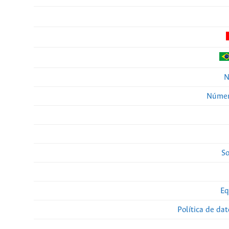
N
Númer
So
Eq
Política de da