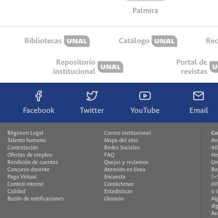
Palmira
Bibliotecas
Catálogo
Rec
Repositorio
Portal de
institucional
revistas
Facebook
Twitter
YouTube
Email
Régimen Legal
Correo institucional
Co
Talento humano
Mapa del sitio
Av
Contratación
Redes Sociales
40
Ofertas de empleo
FAQ
He
Rendición de cuentas
Quejas y reclamos
Un
Concurso docente
Atención en línea
Bo
Pago Virtual
Encuesta
(+
Control interno
Contáctenos
00
Calidad
Estadísticas
© 
Buzón de notificaciones
Glosario
Al
di
Ac