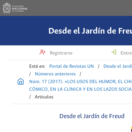
Desde el Jardín de Fre
Registrarse
Entra
Está en:
Portal de Revistas UN
/
Desde el Jard
/
Números anteriores
/
Núm. 17 (2017): «LOS USOS DEL HUMOR, EL CHI
CÓMICO, EN LA CLÍNICA Y EN LOS LAZOS SOCIA
/
Artículos
Desde el Jardín de Freud