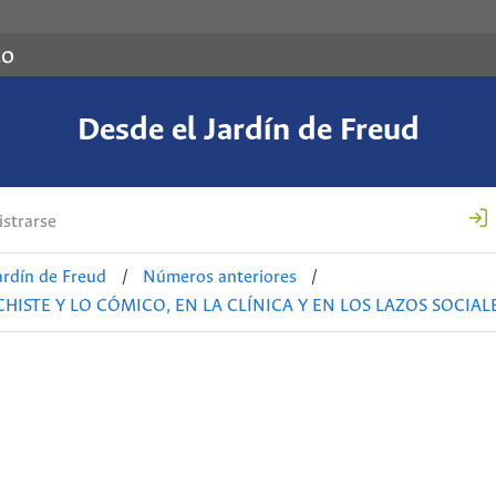
co
Desde el Jardín de Freud
strarse
ardín de Freud
/
Números anteriores
/
CHISTE Y LO CÓMICO, EN LA CLÍNICA Y EN LOS LAZOS SOCIAL