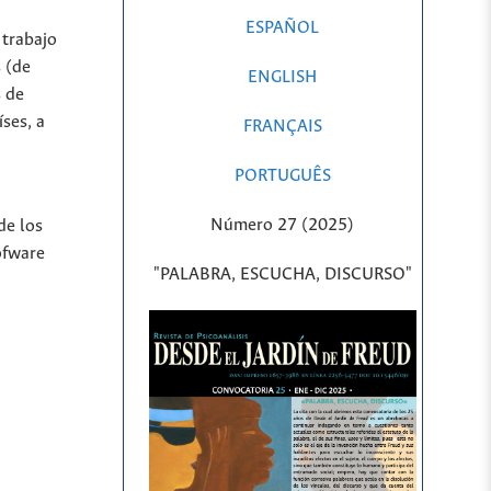
ESPAÑOL
 trabajo
 (de
ENGLISH
s de
íses, a
FRANÇAIS
PORTUGUÊS
Número 27 (2025)
de los
ofware
"PALABRA, ESCUCHA, DISCURSO"