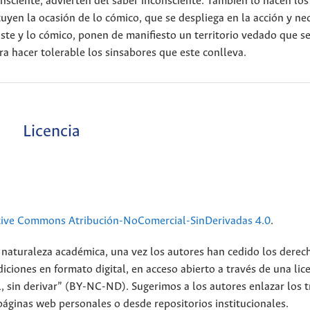
consciente, advierten del saber inconsciente. También lo hacen los
uyen la ocasión de lo cómico, que se despliega en la acción y nec
histe y lo cómico, ponen de manifiesto un territorio vedado que s
ra hacer tolerable los sinsabores que este conlleva.
Licencia
tive Commons Atribución-NoComercial-SinDerivadas 4.0
.
 naturaleza académica, una vez los autores han cedido los derec
iciones en formato digital, en acceso abierto a través de una lic
 sin derivar” (BY-NC-ND). Sugerimos a los autores enlazar los t
páginas web personales o desde repositorios institucionales.