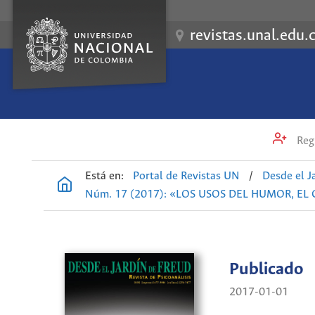
revistas.unal.edu.
Regi
Está en:
Portal de Revistas UN
/
Desde el J
Núm. 17 (2017): «LOS USOS DEL HUMOR, EL 
Publicado
2017-01-01