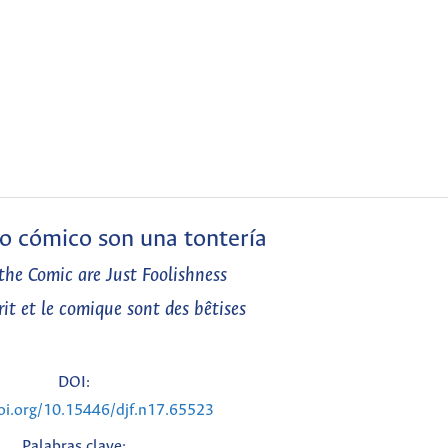
 lo cómico son una tontería
the Comic are Just Foolishness
it et le comique sont des bêtises
DOI:
doi.org/10.15446/djf.n17.65523
Palabras clave: