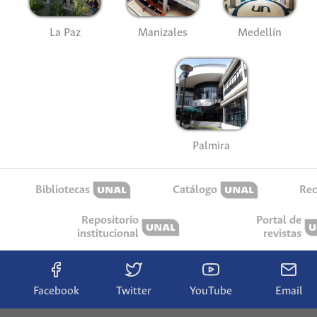
La Paz
Manizales
Medellín
Palmira
Bibliotecas
Catálogo
Rec
Repositorio
Portal de
institucional
revistas
Facebook
Twitter
YouTube
Email