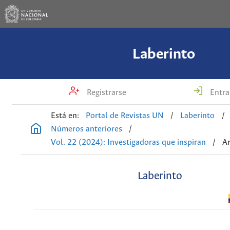
Laberinto
Registrarse
Entra
Está en:
Portal de Revistas UN
/
Laberinto
/
Números anteriores
/
Vol. 22 (2024): Investigadoras que inspiran
/
Ar
Laberinto