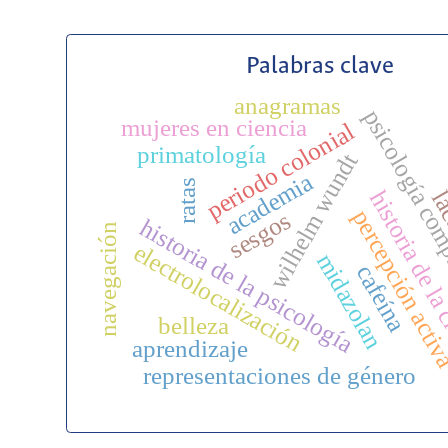
Palabras clave
anagramas
psicología co
mujeres en ciencia
periodo colonial
primatología
wilhelm wundt
academia
ratas
historia de la
l
percepción acti
sesgos
historia de la psicología
navegación
electrolocalización
midazolan
cafeína
belleza
aprendizaje
representaciones de género