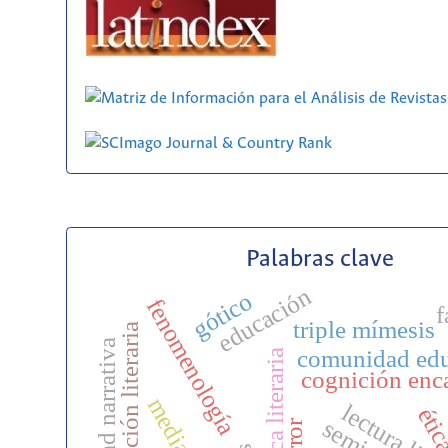
Palabras clave
educación
gótico
fenomenología
f
triple mímesis
educación literaria
identidad narrativa
comunidad edu
cognición enc
éti
terror