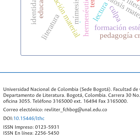
hermenéutica literaria
mediación material
lectura liter
semiosis mate
mímesis
lectura
culpa
literatura
.
formación esté
pedagogía cr
Universidad Nacional de Colombia (Sede Bogotá). Facultad de
Departamento de Literatura. Bogotá, Colombia. Carrera 30 No.
oficina 3055. Teléfono 3165000 ext. 16494 Fax 3165000.
Correo electónico: revliter_fchbog@unal.edu.co
DOI:
10.15446/lthc
ISSN Impreso: 0123-5931
ISSN En línea: 2256-5450