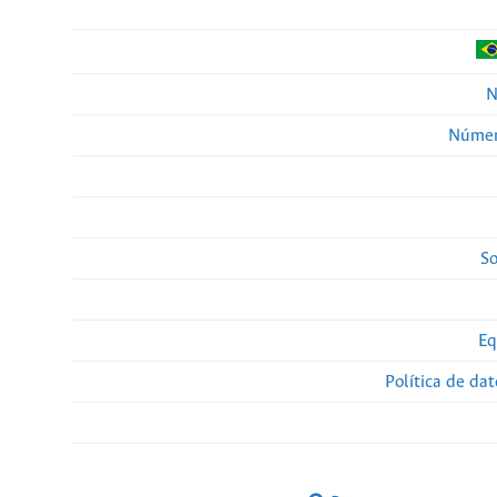
N
Númer
So
Eq
Política de da