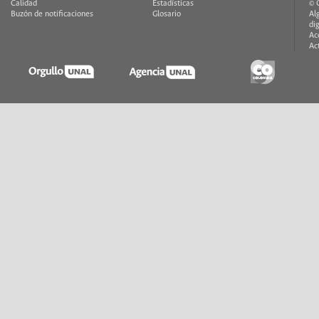
Calidad
Estadísticas
© 
Buzón de notificaciones
Glosario
Al
di
Ac
Ac