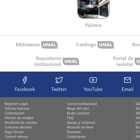
Palmira
Bibliotecas
Catálogo
Rec
Repositorio
Portal de
institucional
revistas
Facebook
Twitter
YouTube
Email
Régimen Legal
Correo institucional
Co
Talento humano
Mapa del sitio
Av
Contratación
Redes Sociales
40
Ofertas de empleo
FAQ
He
Rendición de cuentas
Quejas y reclamos
Un
Concurso docente
Atención en línea
Bo
Pago Virtual
Encuesta
(+
Control interno
Contáctenos
00