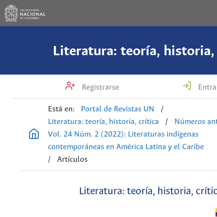
Literatura: teoría, historia,
Registrarse
Entra
Está en:
Portal de Revistas UN
/
Literatura: teoría, historia, crítica
/
Números ant
Vol. 24 Núm. 2 (2022): Literaturas indígenas
contemporáneas en América Latina y el Caribe
/
Artículos
Literatura: teoría, historia, críti