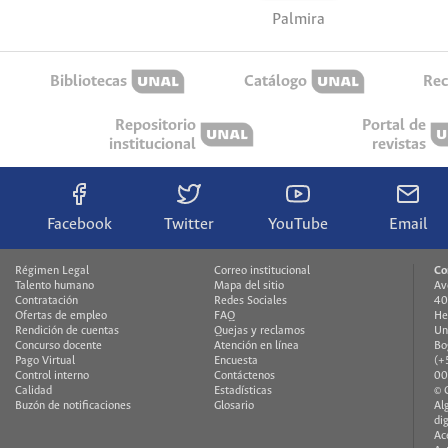
Palmira
Bibliotecas
Catálogo
Rec
Repositorio
Portal de
institucional
revistas
Facebook
Twitter
YouTube
Email
Régimen Legal
Correo institucional
Co
Talento humano
Mapa del sitio
Av
Contratación
Redes Sociales
40
Ofertas de empleo
FAQ
He
Rendición de cuentas
Quejas y reclamos
Un
Concurso docente
Atención en línea
Bo
Pago Virtual
Encuesta
(+
Control interno
Contáctenos
00
Calidad
Estadísticas
© 
Buzón de notificaciones
Glosario
Al
di
Ac