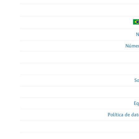
N
Númer
So
Eq
Política de da