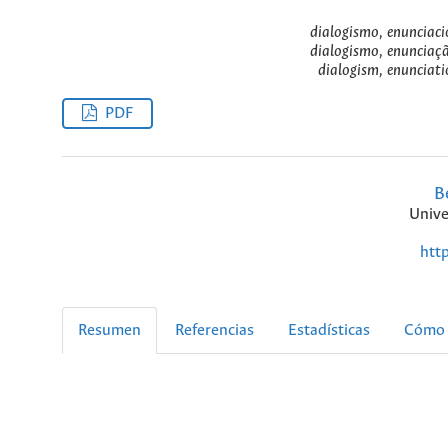
dialogismo, enunciació
dialogismo, enunciação
dialogism, enunciatio
PDF
B
Unive
htt
Resumen
Referencias
Estadísticas
Cómo 