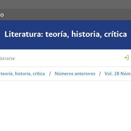
co
Literatura: teoría, historia, crítica
strarse
teoría, historia, crítica
/
Números anteriores
/
Vol. 28 Núm.