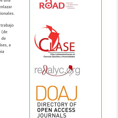
de una
enlazar
ionales.
 trabajo
 (de
s de
íses, a
bia