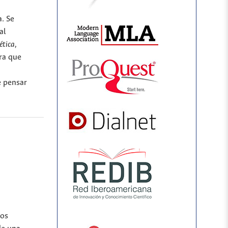
a. Se
al
ética,
ura que
e pensar
los