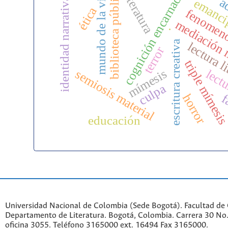
mundo de la vida
biblioteca pública
cognición encarnada
literatura
a
identidad narrativa
emanci
ética
fenomen
mediación 
.
escritura creativa
lectura l
terror
triple mímesi
mímesis
lect
semiosis material
culpa
f
horror
educación
Universidad Nacional de Colombia (Sede Bogotá). Facultad de
Departamento de Literatura. Bogotá, Colombia. Carrera 30 No.
oficina 3055. Teléfono 3165000 ext. 16494 Fax 3165000.