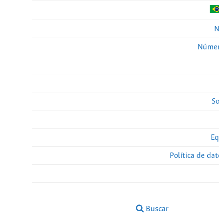
N
Númer
So
Eq
Política de da
Buscar