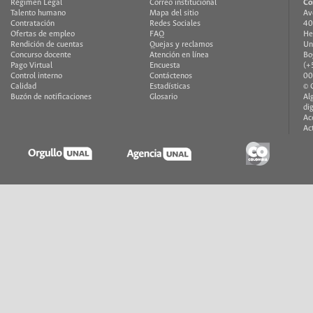
Régimen Legal
Correo institucional
Co
Talento humano
Mapa del sitio
Av
Contratación
Redes Sociales
40
Ofertas de empleo
FAQ
He
Rendición de cuentas
Quejas y reclamos
Un
Concurso docente
Atención en línea
Bo
Pago Virtual
Encuesta
(+
Control interno
Contáctenos
00
Calidad
Estadísticas
© 
Buzón de notificaciones
Glosario
Al
di
Ac
Ac