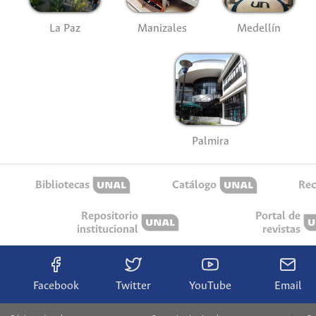
La Paz
Manizales
Medellín
Palmira
Bibliotecas
Catálogo
Rec
Repositorio
Portal de
institucional
revistas
Facebook
Twitter
YouTube
Email