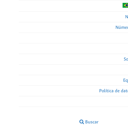
N
Númer
So
Eq
Política de da
Buscar