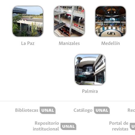
La Paz
Manizales
Medellín
Palmira
Bibliotecas
Catálogo
Rec
Repositorio
Portal de
institucional
revistas