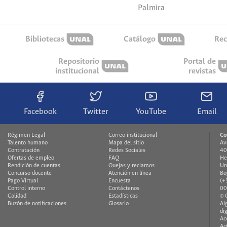
Palmira
Bibliotecas
Catálogo
Rec
Repositorio
Portal de
institucional
revistas
Facebook
Twitter
YouTube
Email
Régimen Legal
Correo institucional
Co
Talento humano
Mapa del sitio
Av
Contratación
Redes Sociales
40
Ofertas de empleo
FAQ
He
Rendición de cuentas
Quejas y reclamos
Un
Concurso docente
Atención en línea
Bo
Pago Virtual
Encuesta
(+
Control interno
Contáctenos
00
Calidad
Estadísticas
© 
Buzón de notificaciones
Glosario
Al
di
Ac
Ac