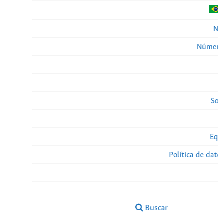
N
Númer
So
Eq
Política de da
Buscar