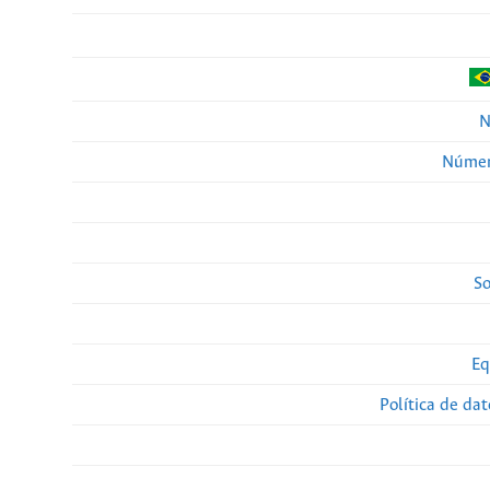
N
Númer
So
Eq
Política de da