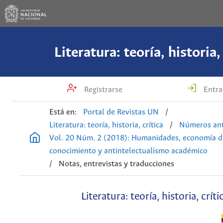
Literatura: teoría, historia,
Registrarse
Entra
Está en:
Portal de Revistas UN
/
Literatura: teoría, historia, crítica
/
Números ant
Vol. 20 Núm. 2 (2018): Humanidades, economía d
conocimiento y antintelectualismo académico
/
Notas, entrevistas y traducciones
Literatura: teoría, historia, críti