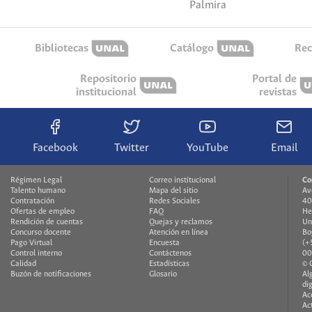
Palmira
Bibliotecas
Catálogo
Rec
Repositorio
Portal de
institucional
revistas
Facebook
Twitter
YouTube
Email
Régimen Legal
Correo institucional
Co
Talento humano
Mapa del sitio
Av
Contratación
Redes Sociales
40
Ofertas de empleo
FAQ
He
Rendición de cuentas
Quejas y reclamos
Un
Concurso docente
Atención en línea
Bo
Pago Virtual
Encuesta
(+
Control interno
Contáctenos
00
Calidad
Estadísticas
© 
Buzón de notificaciones
Glosario
Al
di
Ac
Ac