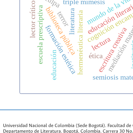
mundo de la vid
culpa
triple mímesis
lector crítico
educación literar
escuela prescriptiva
biblioteca pública
cognición encar
literatura
terror
hermenéutica literaria
mediación mat
formación estética
escritura creativa
lectura
insti
.
educación
ética
semiosis mate
Universidad Nacional de Colombia (Sede Bogotá). Facultad de
Departamento de Literatura. Bogotá, Colombia. Carrera 30 No.