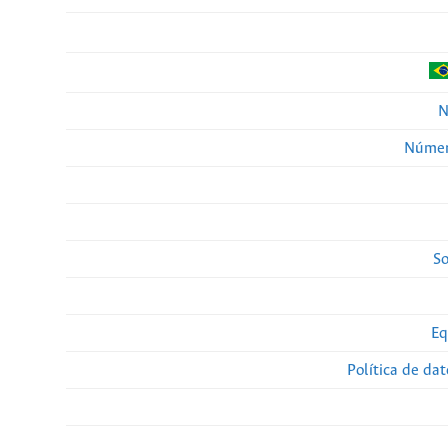
N
Númer
So
Eq
Política de da