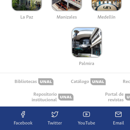
La Paz
Manizales
Medellín
Palmira
Bibliotecas
Catálogo
Rec
Repositorio
Portal de
institucional
revistas
Facebook
Twitter
YouTube
Email