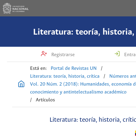
Literatura: teoría, historia,
Registrarse
Entra
Está en:
Portal de Revistas UN
/
Literatura: teoría, historia, crítica
/
Números ant
Vol. 20 Núm. 2 (2018): Humanidades, economía d
conocimiento y antintelectualismo académico
/
Artículos
Literatura: teoría, historia, críti