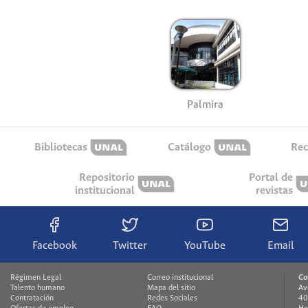
Palmira
Bibliotecas
Catálogo
Rec
Repositorio
Portal de
institucional
revistas
Facebook
Twitter
YouTube
Email
Régimen Legal
Correo institucional
Co
Talento humano
Mapa del sitio
Av
Contratación
Redes Sociales
40