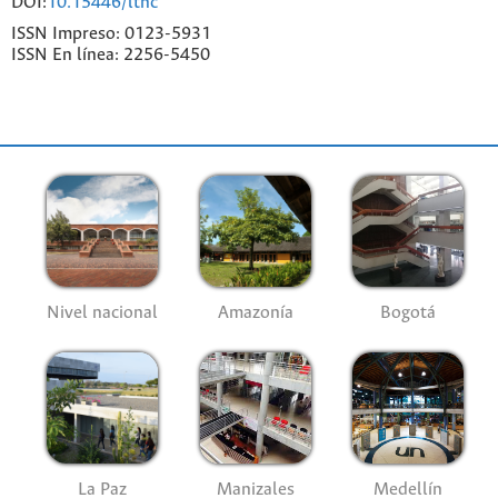
DOI:
10.15446/lthc
ISSN Impreso: 0123-5931
ISSN En línea: 2256-5450
Nivel nacional
Amazonía
Bogotá
La Paz
Manizales
Medellín