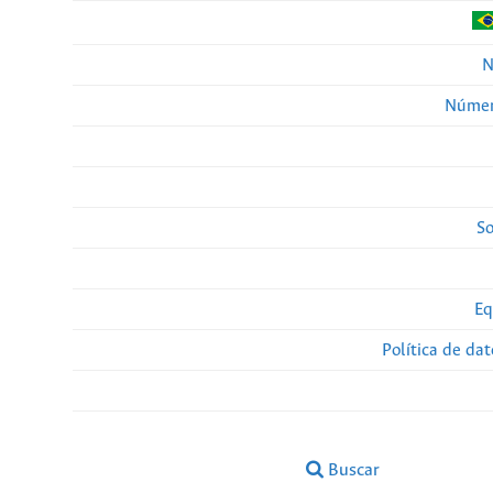
N
Númer
So
Eq
Política de da
Buscar