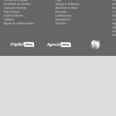
Ofertas de empleo
FAQ
He
Rendición de cuentas
Quejas y reclamos
Un
Concurso docente
Atención en línea
Bo
Pago Virtual
Encuesta
(+
Control interno
Contáctenos
00
Calidad
Estadísticas
© 
Buzón de notificaciones
Glosario
Al
di
Ac
Ac