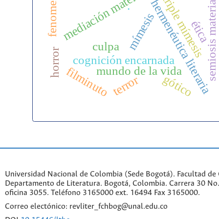
fenomenología
mediación material
triple mímesis
semiosis material
hermenéutica literaria
.
mímesis
ética
culpa
horror
cognición encarnada
mundo de la vida
filminuto
gótico
terror
Universidad Nacional de Colombia (Sede Bogotá). Facultad de
Departamento de Literatura. Bogotá, Colombia. Carrera 30 No.
oficina 3055. Teléfono 3165000 ext. 16494 Fax 3165000.
Correo electónico: revliter_fchbog@unal.edu.co