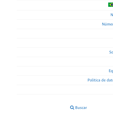
N
Númer
So
Eq
Política de da
Buscar