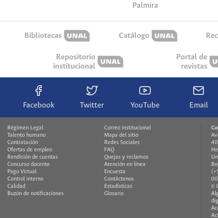
Palmira
Bibliotecas
Catálogo
Rec
Repositorio
Portal de
institucional
revistas
Facebook
Twitter
YouTube
Email
Régimen Legal
Correo institucional
Co
Talento humano
Mapa del sitio
Av
Contratación
Redes Sociales
40
Ofertas de empleo
FAQ
He
Rendición de cuentas
Quejas y reclamos
Un
Concurso docente
Atención en línea
Bo
Pago Virtual
Encuesta
(+
Control interno
Contáctenos
00
Calidad
Estadísticas
© 
Buzón de notificaciones
Glosario
Al
di
Ac
Ac