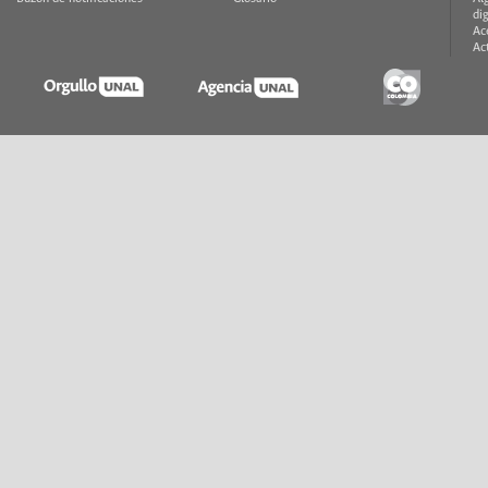
di
Ac
Ac