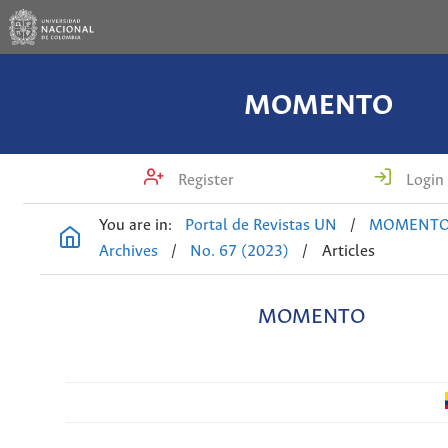
MOMENTO
Register
Login
You are in:
Portal de Revistas UN
/
MOMENT
Archives
/
No. 67 (2023)
/
Articles
MOMENTO