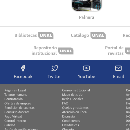
Palmira
Bibliotecas
Catálogo
Rec
Repositorio
Portal de
institucional
revistas
Facebook
Twitter
YouTube
Email
Régimen Legal
Correo institucional
Co
Talento humano
Mapa del sitio
Av
Contratación
Redes Sociales
40
Ofertas de empleo
FAQ
He
Rendición de cuentas
Quejas y reclamos
Un
Concurso docente
Atención en línea
Bo
Pago Virtual
Encuesta
(+
Control interno
Contáctenos
00
Calidad
Estadísticas
© 
Buzón de notificaciones
Glosario
Al