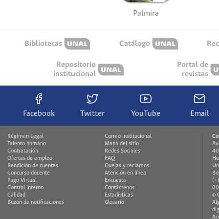
Palmira
Bibliotecas
Catálogo
Rec
Repositorio
Portal de
institucional
revistas
Facebook
Twitter
YouTube
Email
Régimen Legal
Correo institucional
Co
Talento humano
Mapa del sitio
Av
Contratación
Redes Sociales
40
Ofertas de empleo
FAQ
He
Rendición de cuentas
Quejas y reclamos
Un
Concurso docente
Atención en línea
Bo
Pago Virtual
Encuesta
(+
Control interno
Contáctenos
00
Calidad
Estadísticas
© 
Buzón de notificaciones
Glosario
Al
di
Ac