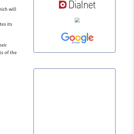
hich will
es its
heir
s of the