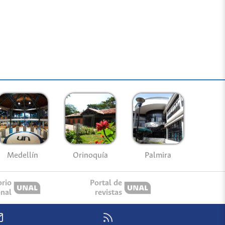
Medellín
Palmira
Orinoquía
orio
Portal de
onal
revistas