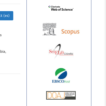
t (es)
s
bia,