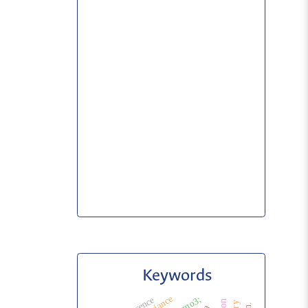
Keywords
bazno3;