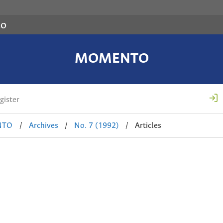
co
MOMENTO
gister
NTO
/
Archives
/
No. 7 (1992)
/
Articles