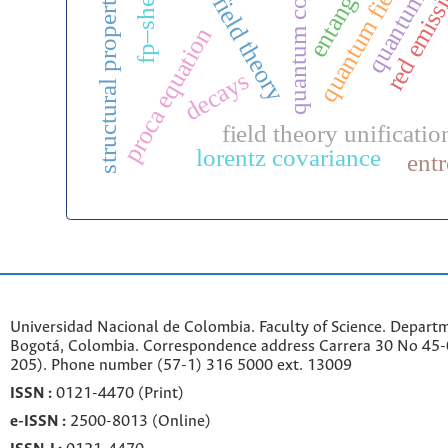
quantum field theory
quantum field tensor
quantum computing
structural properties;
red emiss
proca equation
decays
field theory unificatio
lorentz covariance
ent
Universidad Nacional de Colombia. Faculty of Science. Departm
Bogotá, Colombia. C
orrespondence a
ddr
ess
Carrera 30 No 45-0
205). Phone number
(57-1) 316 5000 ext. 13009
ISSN :
0121-4470 (Print)
e-
ISSN :
2500-8013 (
Online)