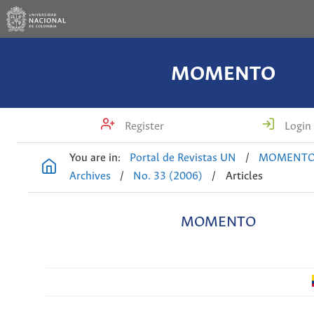
MOMENTO
Register
Login
You are in:
Portal de Revistas UN
/
MOMENT
Archives
/
No. 33 (2006)
/
Articles
MOMENTO