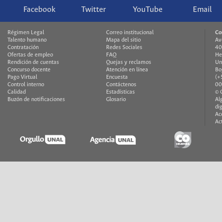
Facebook
Twitter
YouTube
Email
Régimen Legal
Correo institucional
Co
Talento humano
Mapa del sitio
Av
Contratación
Redes Sociales
40
Ofertas de empleo
FAQ
He
Rendición de cuentas
Quejas y reclamos
Un
Concurso docente
Atención en línea
Bo
Pago Virtual
Encuesta
(+
Control interno
Contáctenos
00
Calidad
Estadísticas
© 
Buzón de notificaciones
Glosario
Al
di
Ac
Ac