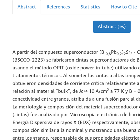
Abstract
References
Statistics
How to Cite
Abstract (es)
A partir del compuesto superconductor (Bi
Pb
)
Sr
- C
0,8
0,2
2
2
(BSCCO-2223) se fabricaron cintas superconductoras de
usando el método OPIT (oxide power-in-tube) utilizando d
tratamientos térmicos. Al someter las cintas a altas tempe
obtuvieron densidades de corriente crítica relativamente a
2
relación al material “bulk”, de Jc ≈ 10 A/cm
a 77 K y B = 0
conectividad entre granos, atribuida a una fusión parcial 
La morfología y composición del material superconducto
(cintas) fue analizado por Microscopia electrónica de barr
Energía Dispersiva de rayos X (EDX) respectivamente, ob
composición similar a la nominal y mostrando una buena 
entre los granos, responsable de sus propiedades eléctrica