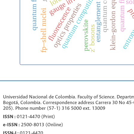
quantum field tensor
quantum coherence
klein-gordon equation
quantum computing
so
optics properties
entanglement
fluorescence
pro
fp–shell nuclei
perovskite
z′ bosons
entro
Universidad Nacional de Colombia. Faculty of Science. Departm
Bogotá, Colombia. C
orrespondence a
ddr
ess
Carrera 30 No 45-0
205). Phone number
(57-1) 316 5000 ext. 13009
ISSN :
0121-4470 (Print)
e-
ISSN :
2500-8013 (
Online)
ISSN-L:
0121-4470