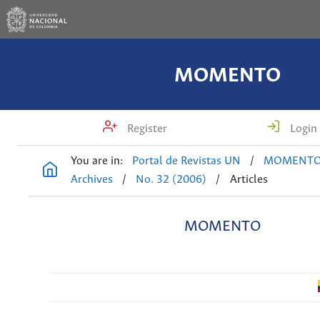
MOMENTO
Register
Login
You are in:
Portal de Revistas UN
/
MOMENT
Archives
/
No. 32 (2006)
/
Articles
MOMENTO