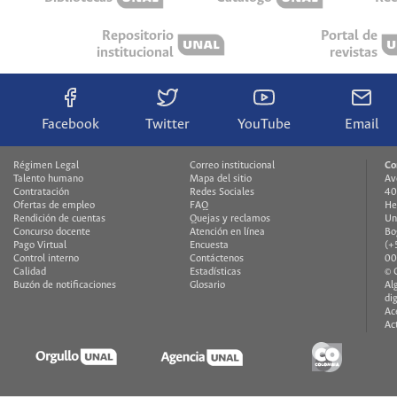
Repositorio
Portal de
institucional
revistas
Facebook
Twitter
YouTube
Email
Régimen Legal
Correo institucional
Co
Talento humano
Mapa del sitio
Av
Contratación
Redes Sociales
40
Ofertas de empleo
FAQ
He
Rendición de cuentas
Quejas y reclamos
Un
Concurso docente
Atención en línea
Bo
Pago Virtual
Encuesta
(+
Control interno
Contáctenos
00
Calidad
Estadísticas
© 
Buzón de notificaciones
Glosario
Al
di
Ac
Ac