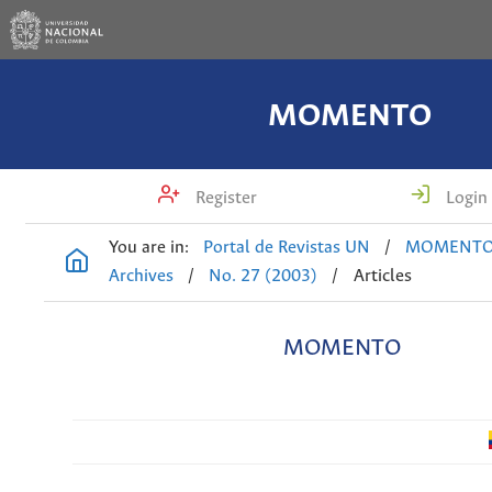
MOMENTO
Register
Login
You are in:
Portal de Revistas UN
/
MOMENT
Archives
/
No. 27 (2003)
/
Articles
MOMENTO