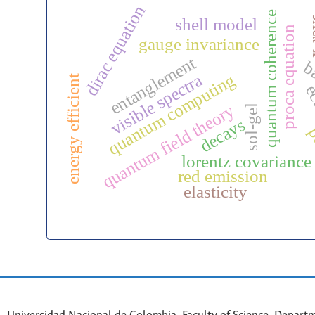
dirac equation
quantum coherence
x-r
shell model
proca equation
gauge invariance
entanglement
b
quantum computing
visible spectra
energy efficient
ec
quantum field theory
sol-gel
decays
p
lorentz covariance
red emission
elasticity