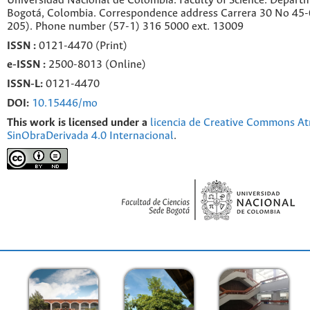
Universidad Nacional de Colombia. Faculty of Science. Departm
Bogotá, Colombia. C
orrespondence a
ddr
ess
Carrera 30 No 45-0
205). Phone number
(57-1) 316 5000 ext. 13009
ISSN :
0121-4470 (Print)
e-
ISSN :
2500-8013 (
Online)
ISSN-L:
0121-4470
DOI:
10.15446/mo
This work is licensed under a
licencia de Creative Commons At
SinObraDerivada 4.0 Internacional
.