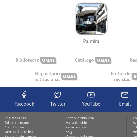
Palmira
Bibliotecas
Catálogo
Rec
Repositorio
Portal de
institucional
revistas
Facebook
Twitter
YouTube
Email
Régimen Legal
Correo institucional
Co
Talento humano
Mapa del sitio
Av
Contratación
Redes Sociales
40
Ofertas de empleo
FAQ
He
Rendición de cuentas
Quejas y reclamos
Un