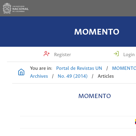
MOMENTO
Register
Login
You are in:
Portal de Revistas UN
/
MOMENT
Archives
/
No. 49 (2014)
/
Articles
MOMENTO