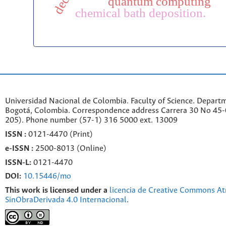
quantum computing
chemical bath deposition.
Universidad Nacional de Colombia. Faculty of Science. Departm
Bogotá, Colombia. C
orrespondence a
ddr
ess
Carrera 30 No 45-0
205). Phone number
(57-1) 316 5000 ext. 13009
ISSN :
0121-4470 (Print)
e-
ISSN :
2500-8013 (
Online)
ISSN-L:
0121-4470
DOI:
10.15446/mo
This work is licensed under a
licencia de Creative Commons At
SinObraDerivada 4.0 Internacional
.