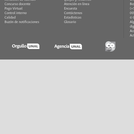
Concurso docente
Atención en línea
Bo
Pago Virtual
Encuesta
(+
Control interno
Contáctenos
00
Calidad
Estadísticas
© 
Buzón de notificaciones
Glosario
Al
di
Ac
Ac