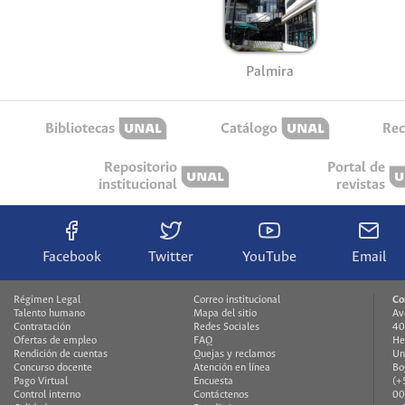
Palmira
Bibliotecas
Catálogo
Rec
Repositorio
Portal de
institucional
revistas
Facebook
Twitter
YouTube
Email
Régimen Legal
Correo institucional
Co
Talento humano
Mapa del sitio
Av
Contratación
Redes Sociales
40
Ofertas de empleo
FAQ
He
Rendición de cuentas
Quejas y reclamos
Un
Concurso docente
Atención en línea
Bo
Pago Virtual
Encuesta
(+
Control interno
Contáctenos
00