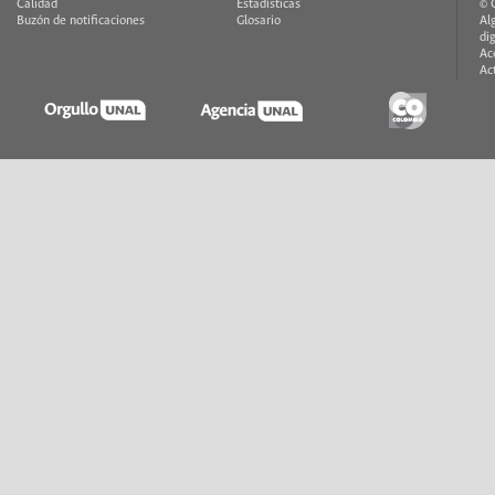
Calidad
Estadísticas
© 
Buzón de notificaciones
Glosario
Al
di
Ac
Ac