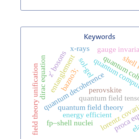
Keywords
x-rays
gauge invari
z′ bosons
entanglement
shell
quantum coh
dirac equation
quantum compu
sol-gel
field theory unification
bazno3;
quantum decoherence
perovskite
quantum field tens
lorentz covar
proca eq
quantum field theory
energy efficient
el
fp–shell nuclei