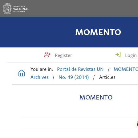
MOMENTO
Register
Login
You are in:
Portal de Revistas UN
/
MOMENT
Archives
/
No. 49 (2014)
/
Articles
MOMENTO