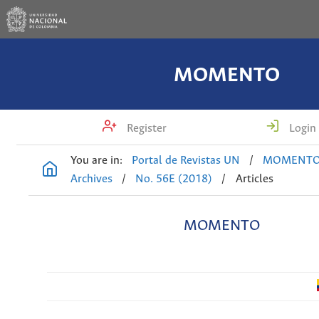
MOMENTO
Register
Login
You are in:
Portal de Revistas UN
/
MOMENT
Archives
/
No. 56E (2018)
/
Articles
MOMENTO