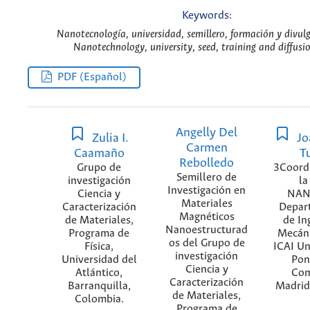
Keywords:
Nanotecnología, universidad, semillero, formación y divulg
Nanotechnology, university, seed, training and diffusio
PDF (Español)
Angelly Del
Zulia I.
Jo
Carmen
Caamaño
T
Rebolledo
Grupo de
3Coord
Semillero de
investigación
la
Investigación en
Ciencia y
NAN
Materiales
Caracterización
Depar
Magnéticos
de Materiales,
de In
Nanoestructurad
Programa de
Mecáni
os del Grupo de
Física,
ICAI Un
investigación
Universidad del
Pont
Ciencia y
Atlántico,
Com
Caracterización
Barranquilla,
Madrid
de Materiales,
Colombia.
Programa de