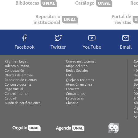
Bibliotecas
Catálogo
Rec
Repositorio
Portal de
institucional
revistas
Facebook
Twitter
YouTube
Email
Régimen Legal
Correo institucional
Co
Talento humano
Mapa del sitio
Av
Contratación
Redes Sociales
40
Ofertas de empleo
FAQ
He
Rendición de cuentas
Quejas y reclamos
Un
Concurso docente
Atención en línea
Bo
Pago Virtual
Encuesta
(+
Control interno
Contáctenos
00
Calidad
Estadísticas
© 
Buzón de notificaciones
Glosario
Al
di
Ac
Ac