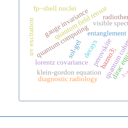
quantum field tensor
fp–shell nuclei
gauge invariance
radiothe
uv excitation
visible spec
quantum computing
quantum cohe
entanglement
perovskite
decays
sol-gel
dirac equ
bazno3;
lorentz covariance
x-
klein-gordon equation
diagnostic radiology