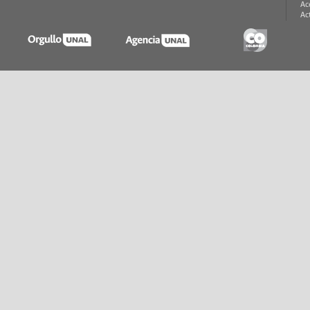
Ac
Ac