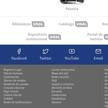
Palmira
Bibliotecas
Catálogo
Rec
Repositorio
Portal de
institucional
revistas
Facebook
Twitter
YouTube
Email
Régimen Legal
Correo institucional
Co
Talento humano
Mapa del sitio
Av
Contratación
Redes Sociales
40
Ofertas de empleo
FAQ
He
Rendición de cuentas
Quejas y reclamos
Un
Concurso docente
Atención en línea
Bo
Pago Virtual
Encuesta
(+
Control interno
Contáctenos
00
Calidad
Estadísticas
© 
Buzón de notificaciones
Glosario
Al
di