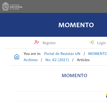
MOMENTO
Register
Login
You are in:
Portal de Revistas UN
/
MOMENT
Archives
/
No. 62 (2021)
/
Articles
MOMENTO