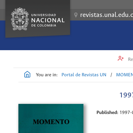
revistas.unal.edu.
Re
You are in:
Portal de Revistas UN
/
MOME
1997
Published:
1997-