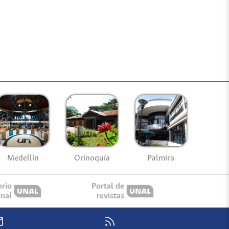
Medellín
Palmira
Orinoquía
orio
Portal de
onal
revistas