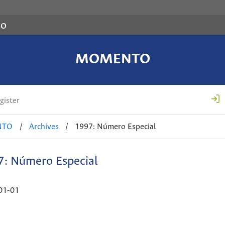
co
MOMENTO
gister
NTO
/
Archives
/
1997: Número Especial
: Número Especial
01-01