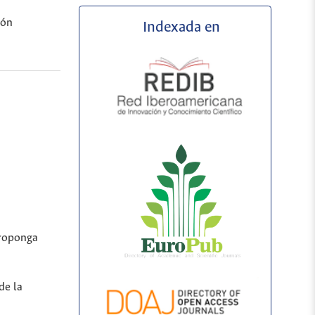
ión
Indexada en
proponga
de la