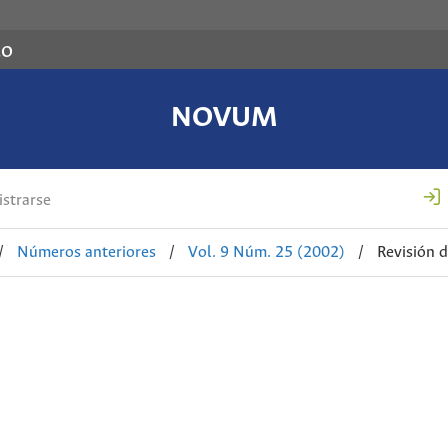
co
NOVUM
strarse
/
Números anteriores
/
Vol. 9 Núm. 25 (2002)
/
Revisión 