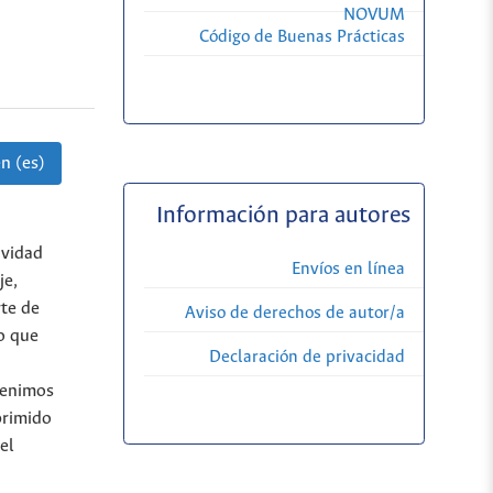
NOVUM
Código de Buenas Prácticas
n (es)
Información para autores
ividad
Envíos en línea
je,
rte de
Aviso de derechos de autor/a
lo que
Declaración de privacidad
venimos
primido
el