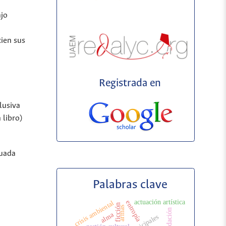
ajo
cien sus
Registrada en
lusiva
 libro)
cuada
Palabras clave
actuación artística
entropía
crisis ambiental
ficción
armas
alma