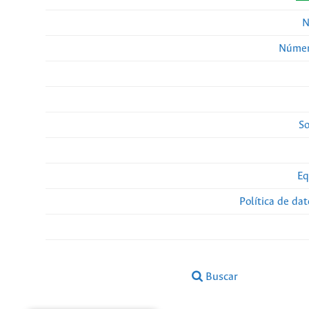
N
Númer
So
Eq
Política de da
Buscar