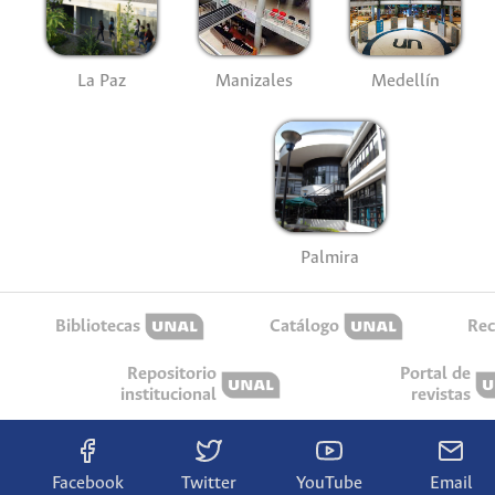
La Paz
Manizales
Medellín
Palmira
Bibliotecas
Catálogo
Rec
Repositorio
Portal de
institucional
revistas
Facebook
Twitter
YouTube
Email