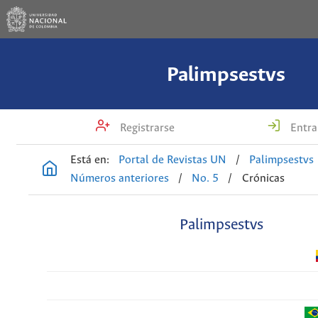
Palimpsestvs
Registrarse
Entra
Está en:
Portal de Revistas UN
/
Palimpsestvs
Números anteriores
/
No. 5
/
Crónicas
Palimpsestvs