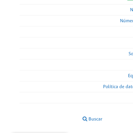
N
Númer
So
Eq
Política de da
Buscar