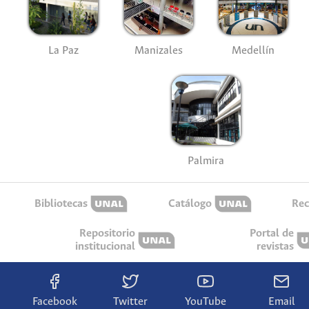
La Paz
Manizales
Medellín
Palmira
Bibliotecas
Catálogo
Rec
Repositorio
Portal de
institucional
revistas
Facebook
Twitter
YouTube
Email