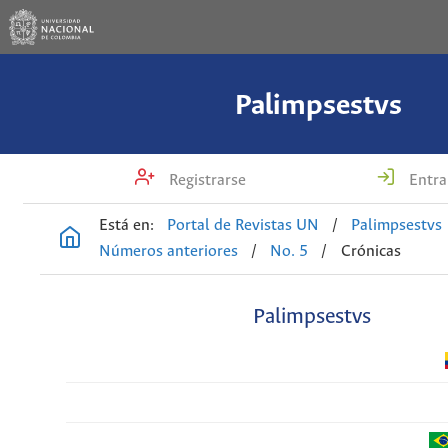
Palimpsestvs
Registrarse
Entra
Está en:
Portal de Revistas UN
/
Palimpsestvs
Números anteriores
/
No. 5
/
Crónicas
Palimpsestvs