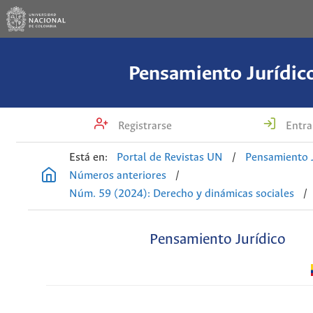
Pensamiento Jurídic
Registrarse
Entra
Está en:
Portal de Revistas UN
/
Pensamiento J
Números anteriores
/
Núm. 59 (2024): Derecho y dinámicas sociales
/
Pensamiento Jurídico