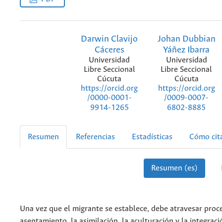
Darwin Clavijo
Johan Dubbian
Cáceres
Yáñez Ibarra
Universidad
Universidad
Libre Seccional
Libre Seccional
Cúcuta
Cúcuta
https://orcid.org
https://orcid.org
/0000-0001-
/0009-0007-
9914-1265
6802-8885
Resumen
Referencias
Estadísticas
Cómo cit
Resumen (es)
Una vez que el migrante se establece, debe atravesar proc
asentamiento, la asimilación, la aculturación y la integraci