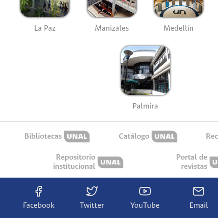
La Paz
Manizales
Medellín
Palmira
Bibliotecas
Catálogo
Rec
Repositorio
Portal de
institucional
revistas
Facebook
Twitter
YouTube
Email