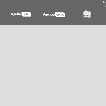
Ac
Ac