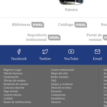
Palmira
Bibliotecas
Catálogo
Rec
Repositorio
Portal de
institucional
revistas
Facebook
Twitter
YouTube
Email
Régimen Legal
Correo institucional
Co
Talento humano
Mapa del sitio
Av
Contratación
Redes Sociales
40
Ofertas de empleo
FAQ
He
Rendición de cuentas
Quejas y reclamos
Un
Concurso docente
Atención en línea
Bo
Pago Virtual
Encuesta
(+
Control interno
Contáctenos
00
Calidad
Estadísticas
© 
Buzón de notificaciones
Glosario
Al
di