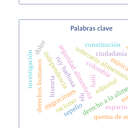
Palabras clave
dolor
constitución
seguridad alimentaria
f
soberanía alimentar
ciudadanía
independencia
investigación
ruy barbosa
músic
colombia
derechos humanos
derecho a la alim
haití
historia
editorial
es
migraciones
eln
racismo
sepelio
espacio
quema de a