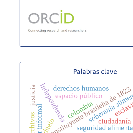
Palabras clave
independencia
derechos humanos
justicia
constituyente brasileña de 1823
soberanía alimen
espacio público
esclav
colombia
l
duelo
ciudadanía
seguridad alimenta