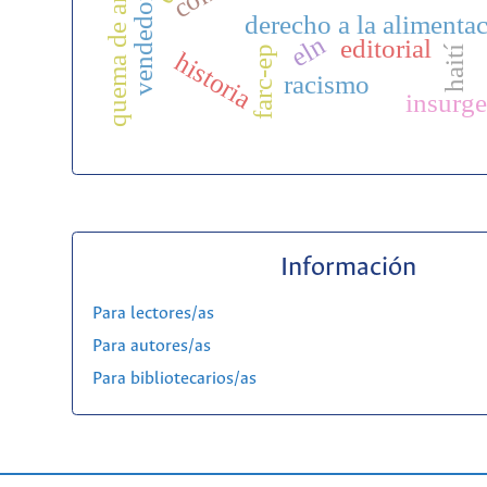
quema de archivos
v
e
n
d
e
d
o
r
i
n
f
o
r
m
a
derecho a la alimenta
eln
editorial
haití
farc-ep
historia
racismo
insurge
Información
Para lectores/as
Para autores/as
Para bibliotecarios/as