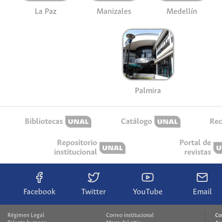
La Paz
Manizales
Medellín
Palmira
Bibliotecas
Catálogo
Rec
Repositorio
Portal de
institucional
revistas
Facebook
Twitter
YouTube
Email
Régimen Legal
Correo institucional
Co