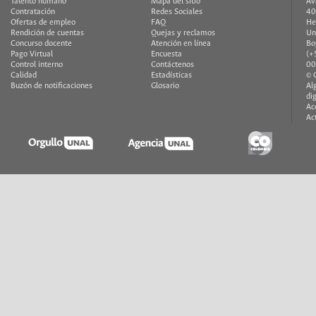
Talento humano
Mapa del sitio
Av
Contratación
Redes Sociales
40
Ofertas de empleo
FAQ
He
Rendición de cuentas
Quejas y reclamos
Un
Concurso docente
Atención en línea
Bo
Pago Virtual
Encuesta
(+
Control interno
Contáctenos
00
Calidad
Estadísticas
© 
Buzón de notificaciones
Glosario
Al
di
Ac
Ac