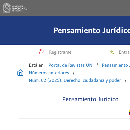
Pensamiento Jurídic
Registrarse
Entra
Está en:
Portal de Revistas UN
/
Pensamiento J
Números anteriores
/
Núm. 62 (2025): Derecho, ciudadanía y poder
/
Pensamiento Jurídico