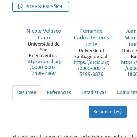
PDF EN ESPAÑOL
Nicole Velasco
Fernando
Juan
Cano
Carlos Terreros
Mam
Universidad de
Calle
Bu
San
Universidad
Univer
Buenaventura
Santiago de Cali
Ro
https://orcid.org
https://orcid.org
https:/
/0000-0002-
/0000-0001-
/000
7406-7860
5199-8876
186
Resumen
Referencias
Estadísticas
Cómo cit
Resumen (es)
El derecho a la alimentación es todavía un precepto jurídi