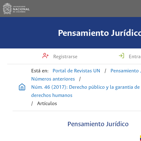
Pensamiento Jurídic
Registrarse
Entra
Está en:
Portal de Revistas UN
/
Pensamiento J
Números anteriores
/
Núm. 46 (2017): Derecho público y la garantia de 
derechos humanos
/
Artículos
Pensamiento Jurídico