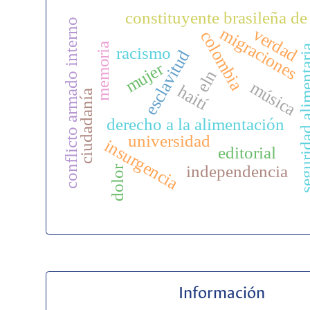
constituyente brasileña d
conflicto armado interno
migraciones
verdad
colombia
memoria
racismo
seguridad alime
esclavitud
mujer
eln
música
haití
ciudadanía
derecho a la alimentación
universidad
insurgencia
editorial
independencia
dolor
Información