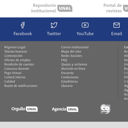
Repositorio
Portal de
institucional
revistas
Facebook
Twitter
YouTube
Email
Régimen Legal
Correo institucional
Co
Talento humano
Mapa del sitio
Av
Contratación
Redes Sociales
40
Ofertas de empleo
FAQ
He
Rendición de cuentas
Quejas y reclamos
Un
Concurso docente
Atención en línea
Bo
Pago Virtual
Encuesta
(+
Control interno
Contáctenos
00
Calidad
Estadísticas
© 
Buzón de notificaciones
Glosario
Al
di
Ac
Ac