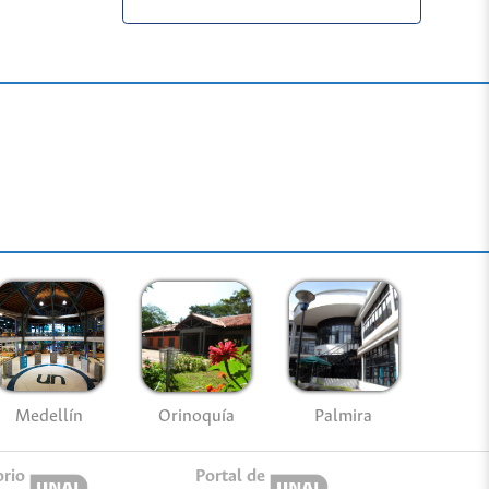
Medellín
Palmira
Orinoquía
orio
Portal de