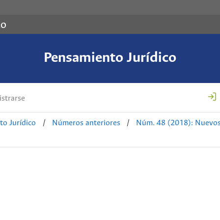
co
Pensamiento Jurídico
strarse
o Jurídico
/
Números anteriores
/
Núm. 48 (2018): Nuevos e