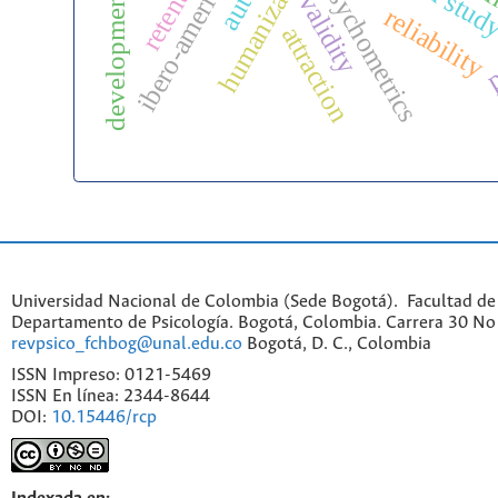
retention
ibero-america
psychometrics
development
validity
reliability
attraction
p
Universidad Nacional de Colombia (Sede Bogotá). Facultad de
Departamento de Psicología. Bogotá, Colombia. Carrera 30 No 
revpsico_fchbog@unal.edu.co
Bogotá, D. C., Colombia
ISSN Impreso: 0121-5469
ISSN En línea: 2344-8644
DOI:
10.15446/rcp