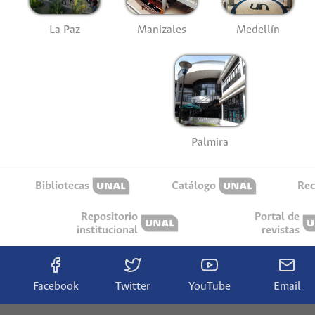
La Paz
Manizales
Medellín
Palmira
Bibliotecas
Catálogo
Rec
Repositorio
Portal de
institucional
revistas
Facebook
Twitter
YouTube
Email