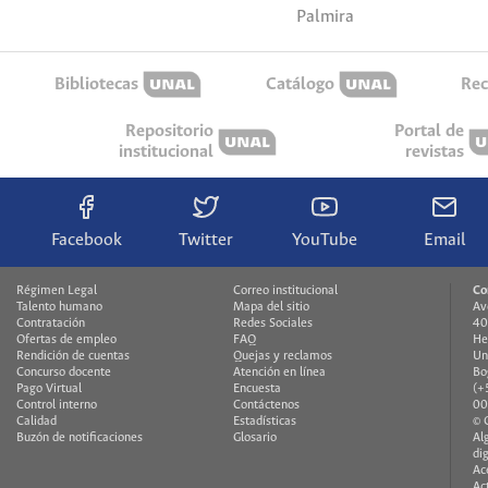
Palmira
Bibliotecas
Catálogo
Rec
Repositorio
Portal de
institucional
revistas
Facebook
Twitter
YouTube
Email
Régimen Legal
Correo institucional
Co
Talento humano
Mapa del sitio
Av
Contratación
Redes Sociales
40
Ofertas de empleo
FAQ
He
Rendición de cuentas
Quejas y reclamos
Un
Concurso docente
Atención en línea
Bo
Pago Virtual
Encuesta
(+
Control interno
Contáctenos
00
Calidad
Estadísticas
© 
Buzón de notificaciones
Glosario
Al
di
Ac
Ac