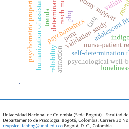
autonomy support
rasch model
reten
humanization of assistance
psychometric properties
validity
determinants
adolescent fr
trends
phq
fasq
psychometrics
validation study
peru
indig
nurse-patient re
reliability
attraction
self-determination 
psychological well-
lonelines
Universidad Nacional de Colombia (Sede Bogotá). Facultad de
Departamento de Psicología. Bogotá, Colombia. Carrera 30 No 
revpsico_fchbog@unal.edu.co
Bogotá, D. C., Colombia