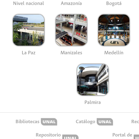
Nivel nacional
Amazonía
Bogotá
La Paz
Manizales
Medellín
Palmira
Bibliotecas
Catálogo
Rec
Repositorio
Portal de