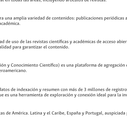
 en todas las áreas, incluyendo artículos de revistas.
 una amplia variedad de contenidos: publicaciones periódicas act
 académica.
ad de uso de las revistas científicas y académicas de acceso abier
alidad para garantizar el contenido.
ón y Conocimiento Científico) es una plataforma de agregación 
beroamericano.
tos de indexación y resumen con más de 3 millones de registros 
ue es una herramienta de exploración y conexión ideal para la in
cas de América. Latina y el Caribe, España y Portugal, auspiciad