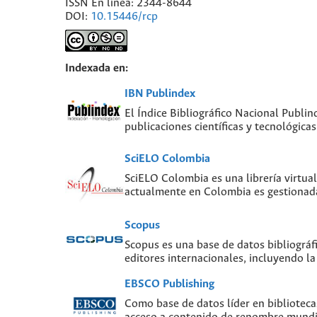
ISSN En línea: 2344-8644
DOI:
10.15446/rcp
Indexada en:
IBN Publindex
El Índice Bibliográfico Nacional Publin
publicaciones científicas y tecnológic
SciELO Colombia
SciELO Colombia es una librería virtual
actualmente en Colombia es gestionada
Scopus
Scopus es una base de datos bibliográf
editores internacionales, incluyendo la
EBSCO Publishing
Como base de datos líder en biblioteca