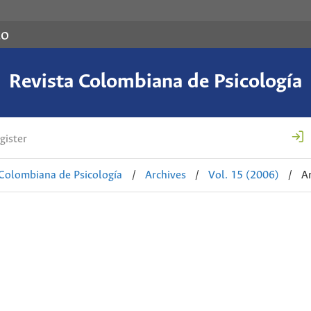
co
Revista Colombiana de Psicología
gister
 Colombiana de Psicología
/
Archives
/
Vol. 15 (2006)
/
Ar