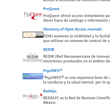
acceso a contenido de renombre mundial
ProQuest
ProQuest ofrece acceso instantáneo para
libros fuera de catálogo e información
Directory of Open Access Journals
DOAJ aumenta la visibilidad y la facilid
que utilizan un sistema de control de c
REDIB
REDIB (Red Iberoamericana de Innovaci
electrónico producidos en el ámbito i
PsycINFO®
"PsycINFO® es una expansiva base de da
la conducta y la salud mental, por lo q
Redalyc
REDALYC es la Red de Revistas Científi
México.