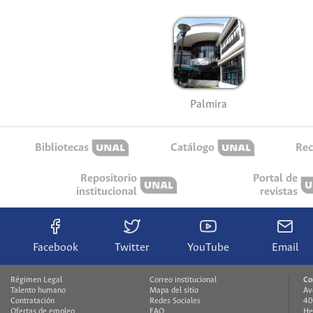
Palmira
Bibliotecas
Catálogo
Rec
Repositorio
Portal de
institucional
revistas
Facebook
Twitter
YouTube
Email
Régimen Legal
Correo institucional
Co
Talento humano
Mapa del sitio
Av
Contratación
Redes Sociales
40
Ofertas de empleo
FAQ
He