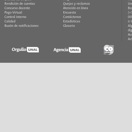
Rendición de cuentas
Quejas y reclamos
Un
Concurso docente
Atención en línea
Bo
Pago Virtual
Encuesta
(+
Control interno
Contáctenos
00
Calidad
Estadísticas
© 
Buzón de notificaciones
Glosario
Al
di
Ac
Ac