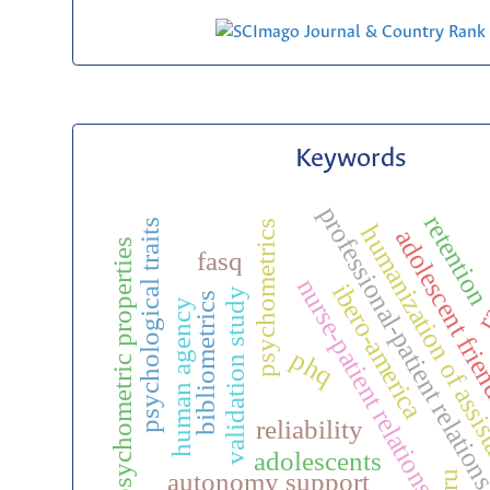
Keywords
professional-patient relatio
ra
retentio
psychological traits
psychometrics
humanization of assi
adolescent fri
psychometric properties
fasq
nurse-patient relations
ibero-america
validation study
bibliometrics
human agency
phq
reliability
adolescents
autonomy support