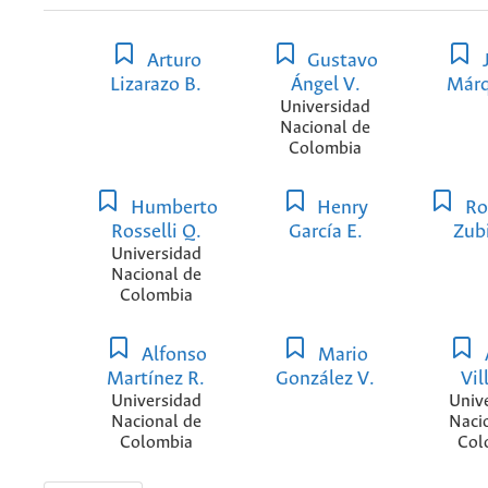
Arturo
Gustavo
J
Lizarazo B.
Ángel V.
Márq
Universidad
Nacional de
Colombia
Humberto
Henry
Ro
Rosselli Q.
García E.
Zubi
Universidad
Nacional de
Colombia
Alfonso
Mario
Martínez R.
González V.
Vil
Universidad
Univ
Nacional de
Naci
Colombia
Col