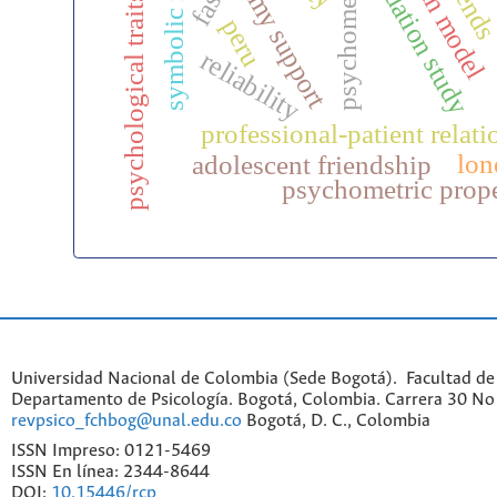
autonomy support
symbolic racism
validation study
psychometrics
rasch model
trend
fasq
psychological traits
peru
reliability
professional-patient relati
lon
adolescent friendship
psychometric prope
Universidad Nacional de Colombia (Sede Bogotá). Facultad de
Departamento de Psicología. Bogotá, Colombia. Carrera 30 No 
revpsico_fchbog@unal.edu.co
Bogotá, D. C., Colombia
ISSN Impreso: 0121-5469
ISSN En línea: 2344-8644
DOI:
10.15446/rcp